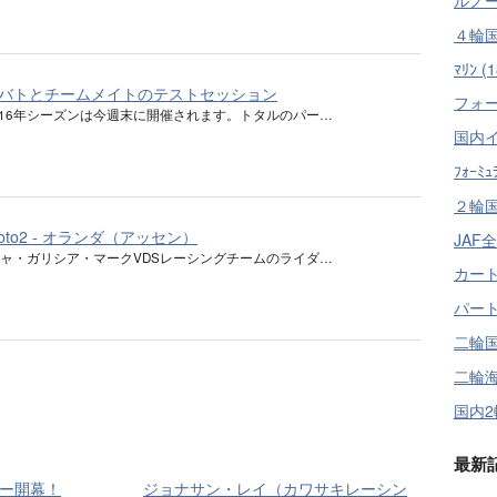
４輪国
ﾏﾘﾝ (1
バトとチームメイトのテストセッション
フォー
の2016年シーズンは今週末に開催されます。トタルのパー…
国内イ
ﾌｫｰﾐｭ
２輪国
Moto2 - オランダ（アッセン）
JAF
ャ・ガリシア・マークVDSレーシングチームのライダ…
カート
パート
二輪国
二輪海
国内2
最新
ー開幕！
ジョナサン・レイ（カワサキレーシン