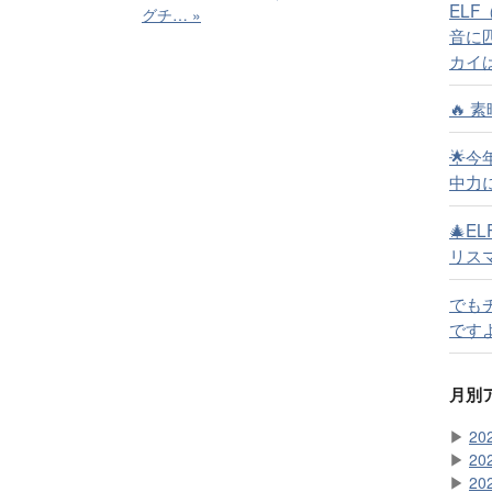
EL
グチ…
»
音に
カイ
🔥
🌟
中力
🎄E
リスマ
でも
ですよ
月別
▶
20
▶
20
▶
20