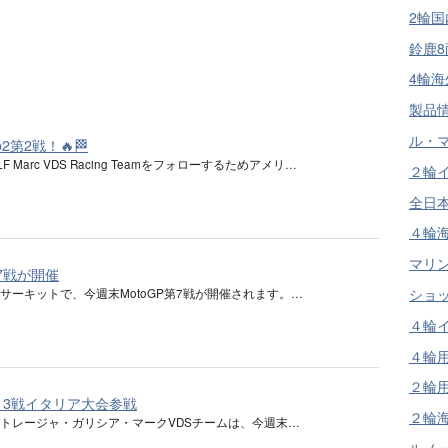
2輪国
鈴鹿8耐
4輪海
製品情報
ル・マン
2第2戦！🔥🏁
 Marc VDS Racing Teamをフォローするためアメリ…
２輪イ
全日本
４輪海
マリン 
第7戦が開催
ショッ
サーキットで、今週末MotoGP第7戦が開催されます。…
４輪イ
４輪用
２輪用
第13戦イタリア大会参戦
２輪海
トレージャ・ガリシア・マークVDSチームは、今週末…
ルノー 