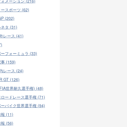
ォメーション (216)
ースポーツ (62)
P (202)
ネタ (31)
外レース (41)
7)
ーフォーミュラ (33)
 (159)
内レース (24)
 GT (126)
FIA世界耐久選手権) (48)
ロードレース選手権 (71)
ーバイク世界選手権 (94)
 (11)
 (56)